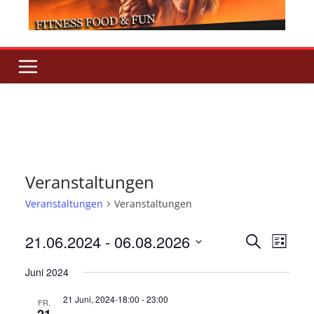
Veranstaltungen
Veranstaltungen
Veranstaltungen
V
V
21.06.2024
 - 
06.08.2026
S
L
u
D
i
e
e
c
Juni 2024
s
a
h
t
r
r
21 Juni, 2024-18:00
-
23:00
t
e
FR.
e