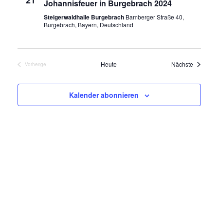
21
Johannisfeuer in Burgebrach 2024
u
a
a
Steigerwaldhalle Burgebrach
Bamberger Straße 40,
m
Burgebrach, Bayern, Deutschland
n
n
w
ä
s
s
h
Veransta
Heute
Nächste
Vorherige
t
t
Veranstaltungen
l
e
a
a
Kalender abonnieren
n
l
l
.
t
t
u
u
n
n
g
g
e
A