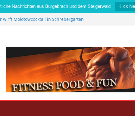
liche Nachrichten aus Burgebrach und dem Steigerwald
Klick hie
 wirft Molotowcocktail in Schrebergarten
berköst wird gesperrt
es neuen Burgebracher Rathauses
r Kerwa 2024
n St. Vitus: Italienisches Flair in Burgebrach