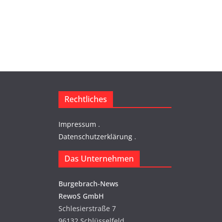
c
h
t
e
n
Rechtliches
-
Impressum
.
N
Datenschutzerklärung
.
a
Das Unternehmen
v
Burgebrach-News
i
RewoS GmbH
g
Schlesierstraße 7
96132 Schlüsselfeld