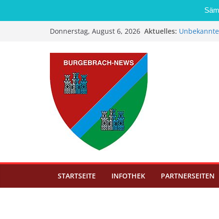
Sämt
Zum
Aktuelles:
Unbekannter
Donnerstag, August 6, 2026
Inhalt
Straße in O
Eröffnung d
springen
Stammbache
Sommerfest i
STARTSEITE
INFOTHEK
PARTNERSEITEN