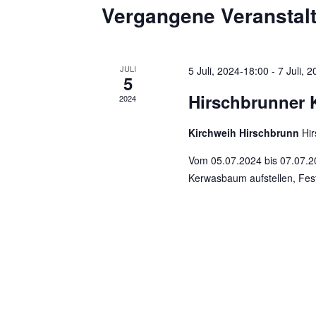
t
m
Vergangene Veranstal
ü
w
a
s
ä
s
l
h
JULI
5 Juli, 2024-18:00
-
7 Juli, 
e
5
l
t
Hirschbrunner 
l
2024
e
w
u
n
Kirchweih Hirschbrunn
Hi
o
.
n
r
Vom 05.07.2024 bis 07.07.2
g
t
Kerwasbaum aufstellen, Fest
e
e
i
n
n
g
S
e
u
b
e